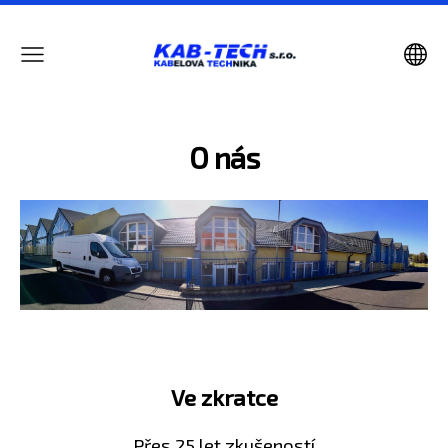
O nás
Ve zkratce
Přes 25 let zkušeností