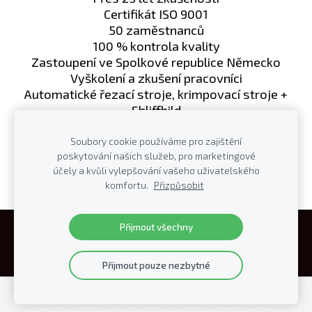
Certifikát ISO 9001
50 zaměstnanců
100 % kontrola kvality
Zastoupení ve Spolkové republice Německo
Vyškolení a zkušení pracovn
íci
Automatické řezací stroje, krimpovací stroje +
Shliffbild
Udržujeme dlouhodobé vztahy se zákazníky a
dodavateli
Soubory cookie používáme pro zajištění
poskytování našich služeb, pro marketingové
Vyvíjíme a vyrábíme vzorky až po sériovou
účely a kvůli vylepšování vašeho uživatelského
výrobu
komfortu.
Přizpůsobit
Přijmout všechny
Cookies
Přijmout pouze nezbytné